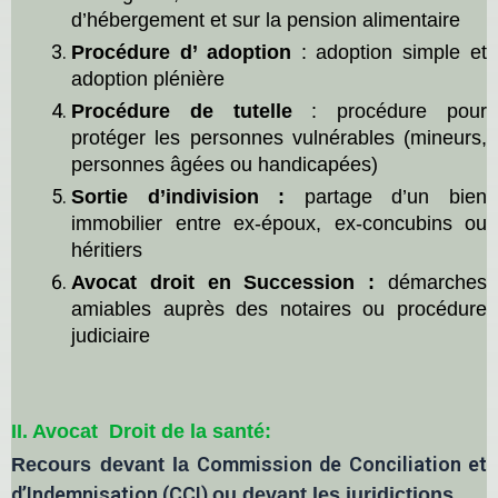
d’hébergement et
sur la
pension alimentaire
Procédure d’
a
doption
:
adoption simple et
adoption plénière
Procédure
de
tutelle
:
procédure
pour
protéger les personnes vulnérables (mineurs,
personnes âgées ou handicapées)
Sortie d’indivision :
partage d’un bien
immobilier
entre ex-époux, ex-concubins ou
héritiers
Avocat droit en Succession :
démarches
amiables auprès des notaires ou procédure
judiciaire
II. Avocat
Droit de la
santé:
Commission de Conciliation et
Recours
devant la
d’Indemnisation (CCI)
ou devant les juridictions.