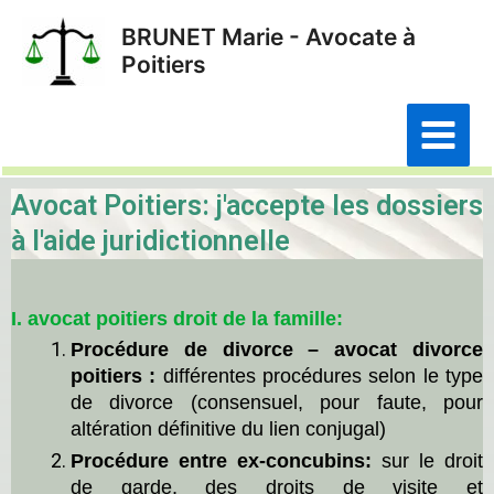
Aller
BRUNET Marie - Avocate à
au
Poitiers
contenu
Main
Menu
Avocat Poitiers: j'accepte les dossiers
à l'aide juridictionnelle
I. avocat poitiers droit de la famille:
Procédure de
divorce – avocat divorce
poitiers
:
d
ifférentes procédures selon le type
de divorce (consensuel, pour faute, pour
altération définitive du lien conjugal)
Procédure
entre ex-concubins:
sur le
droit
de garde, de
s droits de
visite et